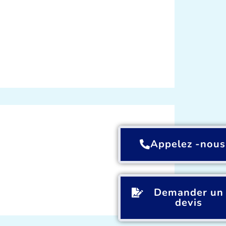
Appelez -nous
Demander un
devis