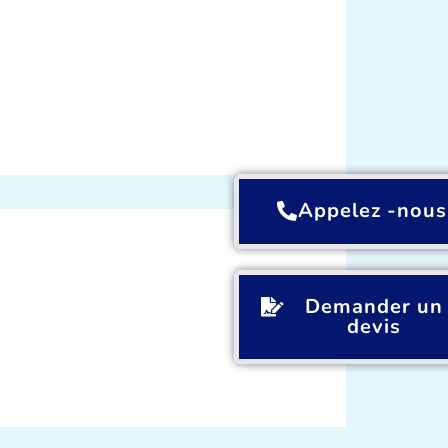
Appelez -nous
Demander un
devis