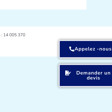
S : 14 005 370
Appelez -nous
Demander un
devis