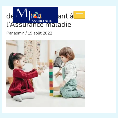
Aller
au
déclarer son enfant à
contenu
l’Assurance maladie
Par
admin
/
19 août 2022