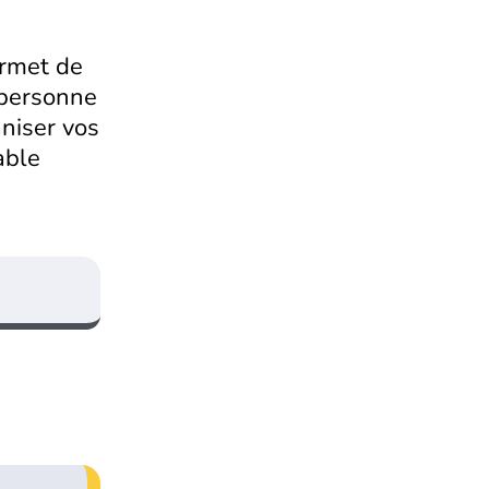
ermet de
e personne
niser vos
able