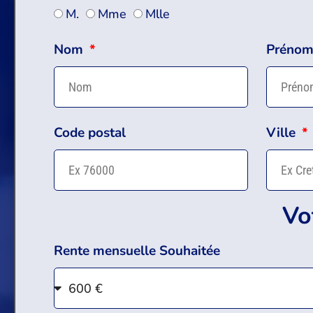
M.
Mme
Mlle
Nom
Préno
Code postal
Ville
Vo
Rente mensuelle Souhaitée