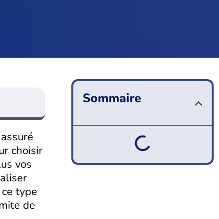
Sommaire
 assuré
r choisir
lus vos
aliser
 ce type
imite de