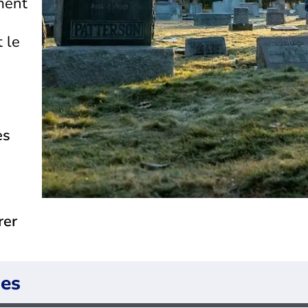
ment
t le
es
rer
ues