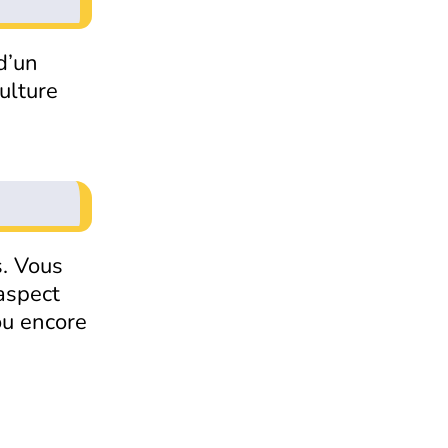
d’un
ulture
s. Vous
’aspect
ou encore