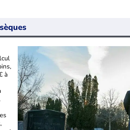
bsèques
lcul
ins,
€ à
a
,
les
,