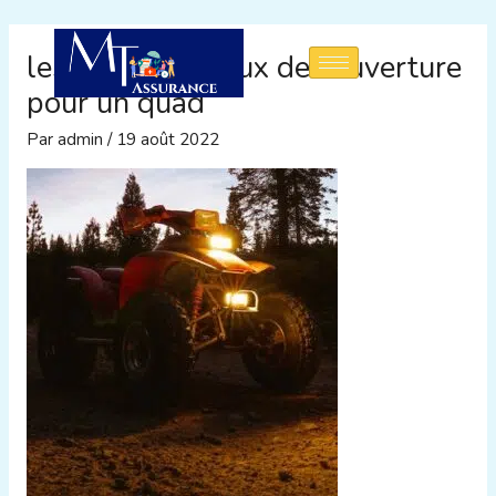
Aller
au
les divers niveaux de couverture
contenu
pour un quad
Par
admin
/
19 août 2022