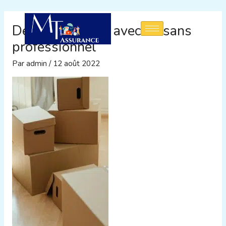
Aller
au
Déménagement avec ou sans
contenu
professionnel
Par
admin
/
12 août 2022