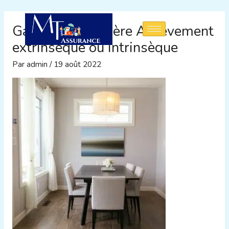
Aller
au
Garantie Financière Achèvement
contenu
extrinsèque ou intrinsèque
Par
admin
/
19 août 2022