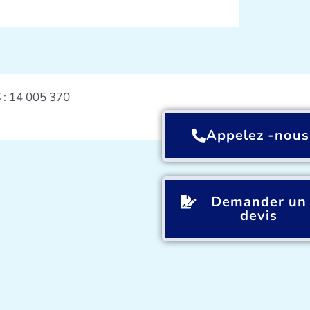
S : 14 005 370
Appelez -nous
Demander un
devis